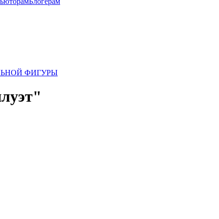
бьюторам
Блогерам
ЛЬНОЙ ФИГУРЫ
илуэт"