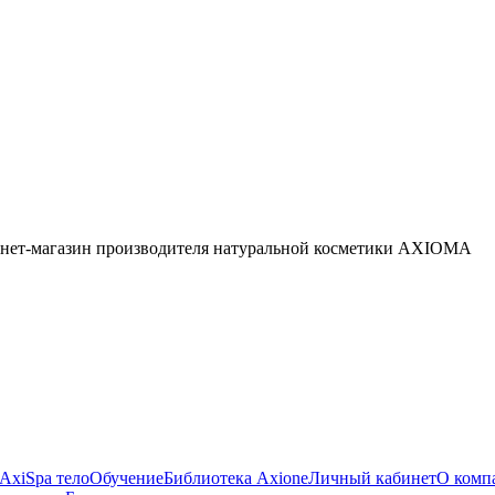
нет-магазин производителя натуральной косметики AXIOMA
AxiSpa тело
Обучение
Библиотека Axione
Личный кабинет
О комп