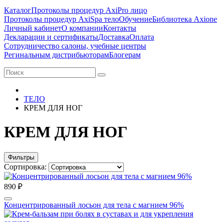
Каталог
Протоколы процедур AxiPro лицо
Протоколы процедур AxiSpa тело
Обучение
Библиотека Axione
Личный кабинет
О компании
Контакты
Декларации и сертификаты
Доставка
Оплата
Сотрудничество салоны, учебные центры
Регинальным дистрибьюторам
Блогерам
ТЕЛО
КРЕМ ДЛЯ НОГ
КРЕМ ДЛЯ НОГ
Фильтры
Сортировка:
890 ₽
Концентрированный лосьон для тела с магнием 96%