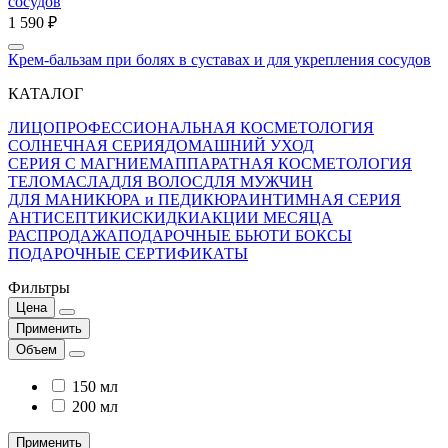
1 590 ₽
Крем-бальзам при болях в суставах и для укрепления сосудов
КАТАЛОГ
ЛИЦО
ПРОФЕССИОНАЛЬНАЯ КОСМЕТОЛОГИЯ
СОЛНЕЧНАЯ СЕРИЯ
ДОМАШНИЙ УХОД
СЕРИЯ С МАГНИЕМ
АППАРАТНАЯ КОСМЕТОЛОГИЯ
ТЕЛО
МАСЛА
ДЛЯ ВОЛОС
ДЛЯ МУЖЧИН
ДЛЯ МАНИКЮРА и ПЕДИКЮРА
ИНТИМНАЯ СЕРИЯ
АНТИСЕПТИКИ
СКИДКИ
АКЦИИ МЕСЯЦА
РАСПРОДАЖА
ПОДАРОЧНЫЕ БЬЮТИ БОКСЫ
ПОДАРОЧНЫЕ СЕРТИФИКАТЫ
Фильтры
Цена
Применить
Объем
150 мл
200 мл
Применить