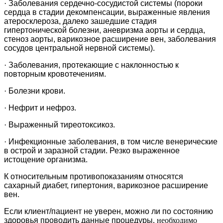
·
Заболевания сердечно-сосудистой системы (пороки
сердца в стадии декомпенсации, выраженные явления
атеросклероза, далеко зашедшие стадия
гипертонической болезни, аневризма аорты и сердца,
стеноз аорты, варикозное расширение вен, заболевания
сосудов центральной нервной системы).
·
Заболевания, протекающие с наклонностью к
повторным кровотечениям.
·
Болезни крови.
·
Нефрит и нефроз.
·
Выраженный тиреотоксикоз.
·
Инфекционные заболевания, в том числе венерические
в острой и заразной стадии. Резко выраженное
истощение организма.
К
относительным противопоказаниям
относятся
сахарный диабет, гипертония, варикозное расширение
вен.
Если
клиент/
пациент не уверен, можно ли по состоянию
здоровья проводить
данные процедуры
, необходимо