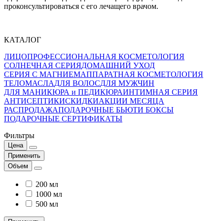
проконсультироваться с его лечащего врачом.
КАТАЛОГ
ЛИЦО
ПРОФЕССИОНАЛЬНАЯ КОСМЕТОЛОГИЯ
СОЛНЕЧНАЯ СЕРИЯ
ДОМАШНИЙ УХОД
СЕРИЯ С МАГНИЕМ
АППАРАТНАЯ КОСМЕТОЛОГИЯ
ТЕЛО
МАСЛА
ДЛЯ ВОЛОС
ДЛЯ МУЖЧИН
ДЛЯ МАНИКЮРА и ПЕДИКЮРА
ИНТИМНАЯ СЕРИЯ
АНТИСЕПТИКИ
СКИДКИ
АКЦИИ МЕСЯЦА
РАСПРОДАЖА
ПОДАРОЧНЫЕ БЬЮТИ БОКСЫ
ПОДАРОЧНЫЕ СЕРТИФИКАТЫ
Фильтры
Цена
Применить
Объем
200 мл
1000 мл
500 мл